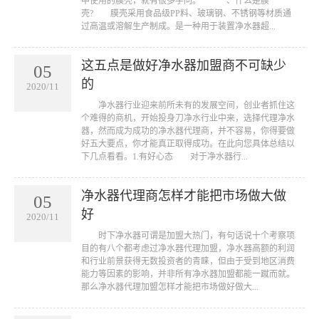
中使用的膜壳，就有很多学问。 一、什么是膜
壳? 膜壳采用食品级PP料、玻璃钢、不锈钢等材质通
过高温或溶解生产制成。是一种用于装置净水器超...
这五点是做好净水器加盟商不可缺少
05
的
2020/11
净水器行业迎来前所未有的发展空间，创业者抓住这
个难得的商机，开始投身刀净水行业中来，选择代理净水
器，然而成为成功的净水器代理商，并不容易，你得要做
好五大要点，你才能真正取得成功。在此向您具体总结以
下几点看看。1.有好心态 对于净水器行...
净水器代理商怎样才能把市场做大做
05
好
2020/11
时下净水器可谓是加盟大热门，有句话说十个考察项
目的有八个都考虑过净水器代理加盟，净水器高额的利润
和行业前景获得无数投资者的青睐，但由于受到地区消费
能力等因素的影响，并非所有净水器加盟都能一蹴而就。
那么净水器代理加盟怎样才能把市场做好做大...