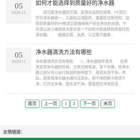
如何才能选择到质量好的净水器
05
2020/11
滤芯是净水器的灵魂，是净水品质的保障，PP滤芯
作为净水器第一、三级别过滤配件，重要性可想而知，选
购到质量好的PP棉滤芯是确保用户安全净水的关键。今
天清山泉小编就给大家分享一下如何才能选择到质量好的
净水器。 根据正规、品质、认证等方面衡...
净水器清洗方法有哪些
05
2020/11
净水器清洗方法有哪些 1、净水器部件清洗 在清
洗家用净水器的时候，注意切掉电源，拿下水桶，将净水
器上部分可以自行拆卸的部件取下，用清水洗干净。然
后，把家用净水器水槽内注清水，用干净的刷子刷洗干
净，打开出水嘴，把水放干净。要是感觉冲洗后没...
首页
上一页
1
2
下一页
末页
友情链接：