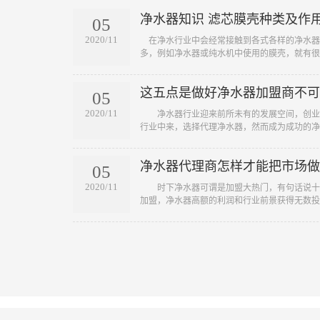
净水器知识 滤芯膜壳种类及作
05
2020/11
​ 在净水行业中会经常接触到各式各样的净水
多，例如净水器或纯水机中使用的膜壳，就有很..
这五点是做好净水器加盟商不可
05
2020/11
​ 净水器行业迎来前所未有的发展空间，创业
行业中来，选择代理净水器，然而成为成功的净..
净水器代理商怎样才能把市场做
05
2020/11
​ 时下净水器可谓是加盟大热门，有句话说十
加盟，净水器高额的利润和行业前景获得无数投..