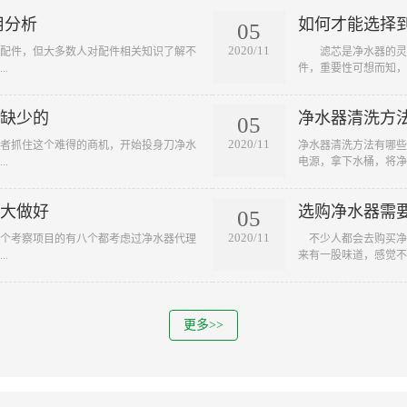
用分析
如何才能选择
05
2020/11
器配件，但大多数人对配件相关知识了解不
滤芯是净水器的灵魂
.
件，重要性可想而知，选
缺少的
净水器清洗方
05
2020/11
者抓住这个难得的商机，开始投身刀净水
净水器清洗方法有哪
.
电源，拿下水桶，将净水
大做好
选购净水器需
05
2020/11
个考察项目的有八个都考虑过净水器代理
不少人都会去购买净
.
来有一股味道，感觉不舒
更多>>