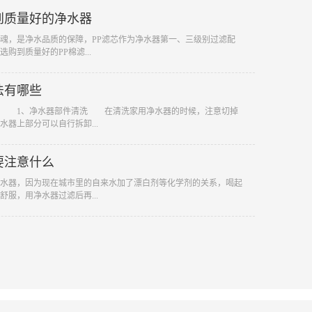
到质量好的净水器
，是净水品质的保障，PP滤芯作为净水器第一、三级别过滤配
购到质量好的PP棉滤...
法有哪些
些 1、净水器部件清洗 在清洗家用净水器的时候，注意切掉
器上部分可以自行拆卸...
要注意什么
水器，因为现在城市里的自来水加了漂白剂等化学剂的关系，喝起
服，用净水器过滤后再...