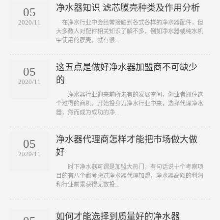
净水器知识 滤芯膜壳种类及作用分析
05
2020/11
​ 在净水行业中会经常接触到各式各样的净水器配件，但
大多数人对配件相关知识了解不多，例如净水器或纯水机
中使用的膜壳，就有很...
这五点是做好净水器加盟商不可缺少
05
的
2020/11
​ 净水器行业迎来前所未有的发展空间，创业者抓住这
个难得的商机，开始投身刀净水行业中来，选择代理净水
器，然而成为成功的净...
净水器代理商怎样才能把市场做大做
05
好
2020/11
​ 时下净水器可谓是加盟大热门，有句话说十个考察项
目的有八个都考虑过净水器代理加盟，净水器高额的利润
和行业前景获得无数投...
如何才能选择到质量好的净水器