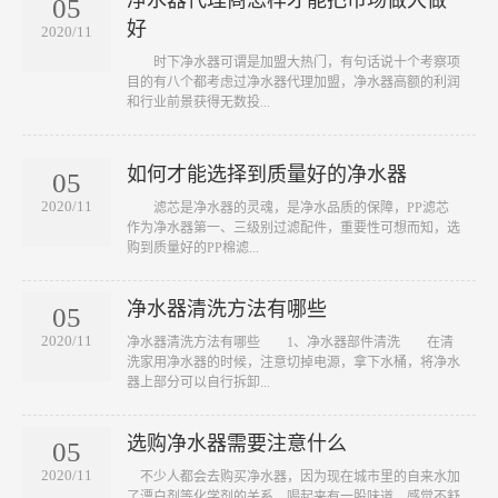
05
好
2020/11
​ 时下净水器可谓是加盟大热门，有句话说十个考察项
目的有八个都考虑过净水器代理加盟，净水器高额的利润
和行业前景获得无数投...
如何才能选择到质量好的净水器
05
2020/11
滤芯是净水器的灵魂，是净水品质的保障，PP滤芯
作为净水器第一、三级别过滤配件，重要性可想而知，选
购到质量好的PP棉滤...
净水器清洗方法有哪些
05
2020/11
净水器清洗方法有哪些 1、净水器部件清洗 在清
洗家用净水器的时候，注意切掉电源，拿下水桶，将净水
器上部分可以自行拆卸...
选购净水器需要注意什么
05
2020/11
不少人都会去购买净水器，因为现在城市里的自来水加
了漂白剂等化学剂的关系，喝起来有一股味道，感觉不舒