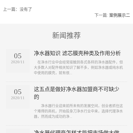
上一篇：没有了
下一篇:
案例展示二
新闻推荐
净水器知识 滤芯膜壳种类及作用分析
05
2020/11
​ 在净水行业中会经常接触到各式各样的净水器配件，但
大多数人对配件相关知识了解不多，例如净水器或纯水机
中使用的膜壳，就有很...
这五点是做好净水器加盟商不可缺少
05
的
2020/11
​ 净水器行业迎来前所未有的发展空间，创业者抓住这
个难得的商机，开始投身刀净水行业中来，选择代理净水
器，然而成为成功的净...
净水器代理商怎样才能把市场做大做